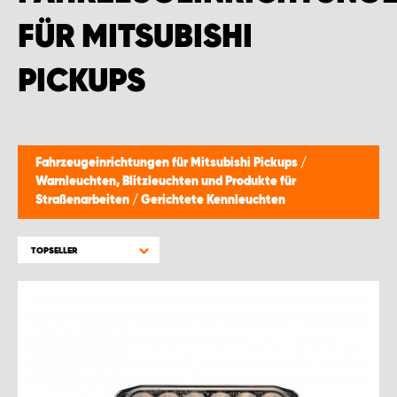
WORK SYSTEM BRÜSSEL
FÜR MITSUBISHI
WORK SYSTEM LIMBURG-KEMPEN
PICKUPS
WORK SYSTEM NAMEN
WORK SYSTEM WORK SYSTEM BRÜGGE
Fahrzeugeinrichtungen für Mitsubishi Pickups
/
Warnleuchten, Blitzleuchten und Produkte für
Straßenarbeiten
/
Gerichtete Kennleuchten
TOPSELLER