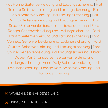
Fiat Fiorino Seitenverkleidung und Ladungssicherung
|
Fiat
Talento Seitenverkleidung und Ladungssicherung
|
Fiat
Doblo Seitenverkleidung und Ladungssicherung
|
Fiat
Ducato Seitenverkleidung und Ladungssicherung
|
Fiat
Scudo Seitenverkleidung und Ladungssicherung
|
Ford
Ranger Seitenverkleidung und Ladungssicherung
|
Ford
Transit Seitenverkleidung und Ladungssicherung
|
Ford
Connect Seitenverkleidung und Ladungssicherung
|
Ford
Custom Seitenverkleidung und Ladungssicherung
|
Ford
Courier Seitenverkleidung und Ladungssicherung
|
Dacia
Dokker Van (Transporter) Seitenverkleidung und
Ladungssicherung
|
Iveco Daily Seitenverkleidung und
Ladungssicherung
|
Dodge Ram Seitenverkleidung und
Ladungssicherung
WÄHLEN SIE EIN ANDERES LAND
EINKAUFSBEDINGUNGEN