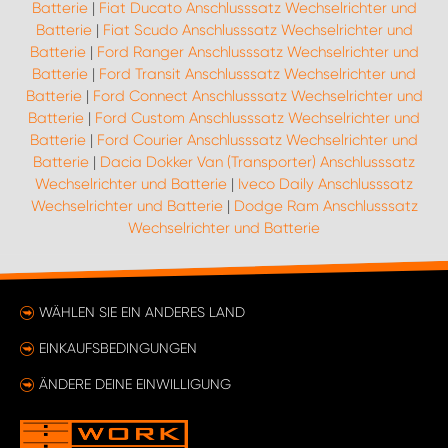
Batterie
|
Fiat Ducato Anschlusssatz Wechselrichter und
Batterie
|
Fiat Scudo Anschlusssatz Wechselrichter und
Batterie
|
Ford Ranger Anschlusssatz Wechselrichter und
Batterie
|
Ford Transit Anschlusssatz Wechselrichter und
Batterie
|
Ford Connect Anschlusssatz Wechselrichter und
Batterie
|
Ford Custom Anschlusssatz Wechselrichter und
Batterie
|
Ford Courier Anschlusssatz Wechselrichter und
Batterie
|
Dacia Dokker Van (Transporter) Anschlusssatz
Wechselrichter und Batterie
|
Iveco Daily Anschlusssatz
Wechselrichter und Batterie
|
Dodge Ram Anschlusssatz
Wechselrichter und Batterie
WÄHLEN SIE EIN ANDERES LAND
EINKAUFSBEDINGUNGEN
ÄNDERE DEINE EINWILLIGUNG