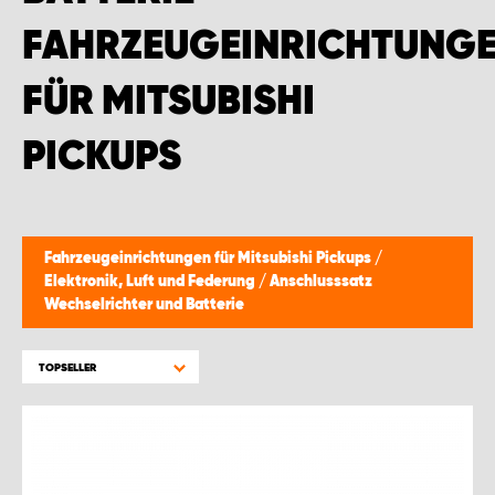
WORK SYSTEM BRÜSSEL
FAHRZEUGEINRICHTUNG
WORK SYSTEM LIMBURG-KEMPEN
FÜR MITSUBISHI
WORK SYSTEM NAMEN
PICKUPS
WORK SYSTEM WORK SYSTEM BRÜGGE
Fahrzeugeinrichtungen für Mitsubishi Pickups
/
Elektronik, Luft und Federung
/
Anschlusssatz
Wechselrichter und Batterie
TOPSELLER