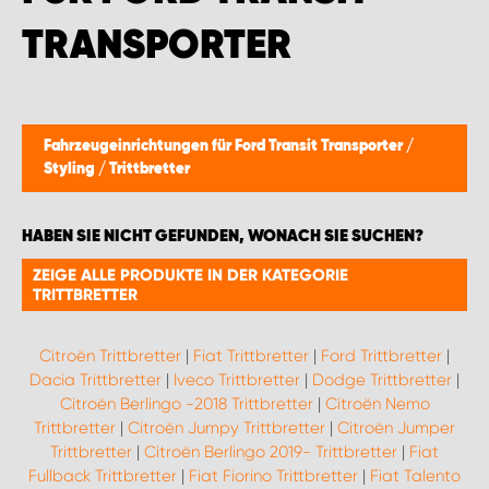
WORK SYSTEM BRÜSSEL
TRANSPORTER
WORK SYSTEM LIMBURG-KEMPEN
WORK SYSTEM NAMEN
Fahrzeugeinrichtungen für Ford Transit Transporter
/
Styling
/
Trittbretter
WORK SYSTEM WORK SYSTEM BRÜGGE
HABEN SIE NICHT GEFUNDEN, WONACH SIE SUCHEN?
ZEIGE ALLE PRODUKTE IN DER KATEGORIE
TRITTBRETTER
Citroën Trittbretter
|
Fiat Trittbretter
|
Ford Trittbretter
|
Dacia Trittbretter
|
Iveco Trittbretter
|
Dodge Trittbretter
|
Citroën Berlingo -2018 Trittbretter
|
Citroën Nemo
Trittbretter
|
Citroën Jumpy Trittbretter
|
Citroën Jumper
Trittbretter
|
Citroën Berlingo 2019- Trittbretter
|
Fiat
Fullback Trittbretter
|
Fiat Fiorino Trittbretter
|
Fiat Talento