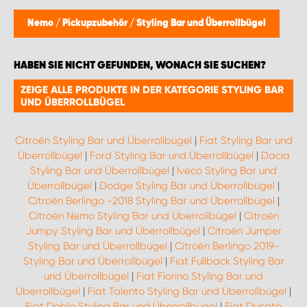
WORK SYSTEM BRÜSSEL
Nemo
/
Pickupzubehör
/
Styling Bar und Überrollbügel
WORK SYSTEM LIMBURG-KEMPEN
HABEN SIE NICHT GEFUNDEN, WONACH SIE SUCHEN?
WORK SYSTEM NAMEN
ZEIGE ALLE PRODUKTE IN DER KATEGORIE STYLING BAR
UND ÜBERROLLBÜGEL
WORK SYSTEM WORK SYSTEM BRÜGGE
Citroën Styling Bar und Überrollbügel
|
Fiat Styling Bar und
Überrollbügel
|
Ford Styling Bar und Überrollbügel
|
Dacia
Styling Bar und Überrollbügel
|
Iveco Styling Bar und
Überrollbügel
|
Dodge Styling Bar und Überrollbügel
|
Citroën Berlingo -2018 Styling Bar und Überrollbügel
|
Citroën Nemo Styling Bar und Überrollbügel
|
Citroën
Jumpy Styling Bar und Überrollbügel
|
Citroën Jumper
Styling Bar und Überrollbügel
|
Citroën Berlingo 2019-
Styling Bar und Überrollbügel
|
Fiat Fullback Styling Bar
und Überrollbügel
|
Fiat Fiorino Styling Bar und
Überrollbügel
|
Fiat Talento Styling Bar und Überrollbügel
|
Fiat Doblo Styling Bar und Überrollbügel
|
Fiat Ducato