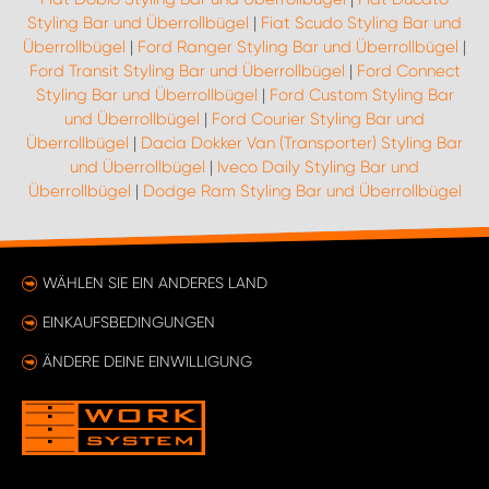
Styling Bar und Überrollbügel
|
Fiat Scudo Styling Bar und
Überrollbügel
|
Ford Ranger Styling Bar und Überrollbügel
|
Ford Transit Styling Bar und Überrollbügel
|
Ford Connect
Styling Bar und Überrollbügel
|
Ford Custom Styling Bar
und Überrollbügel
|
Ford Courier Styling Bar und
Überrollbügel
|
Dacia Dokker Van (Transporter) Styling Bar
und Überrollbügel
|
Iveco Daily Styling Bar und
Überrollbügel
|
Dodge Ram Styling Bar und Überrollbügel
WÄHLEN SIE EIN ANDERES LAND
EINKAUFSBEDINGUNGEN
ÄNDERE DEINE EINWILLIGUNG