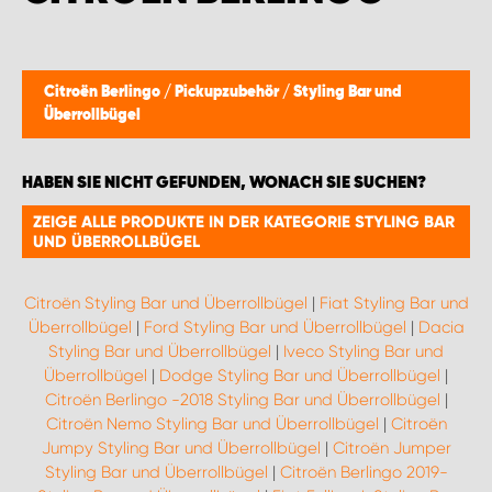
WORK SYSTEM BRÜSSEL
WORK SYSTEM LIMBURG-KEMPEN
Citroën Berlingo
/
Pickupzubehör
/
Styling Bar und
Überrollbügel
WORK SYSTEM NAMEN
HABEN SIE NICHT GEFUNDEN, WONACH SIE SUCHEN?
WORK SYSTEM WORK SYSTEM BRÜGGE
ZEIGE ALLE PRODUKTE IN DER KATEGORIE STYLING BAR
UND ÜBERROLLBÜGEL
Citroën Styling Bar und Überrollbügel
|
Fiat Styling Bar und
Überrollbügel
|
Ford Styling Bar und Überrollbügel
|
Dacia
Styling Bar und Überrollbügel
|
Iveco Styling Bar und
Überrollbügel
|
Dodge Styling Bar und Überrollbügel
|
Citroën Berlingo -2018 Styling Bar und Überrollbügel
|
Citroën Nemo Styling Bar und Überrollbügel
|
Citroën
Jumpy Styling Bar und Überrollbügel
|
Citroën Jumper
Styling Bar und Überrollbügel
|
Citroën Berlingo 2019-