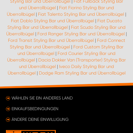
Styling Bar und Überrollbügel
|
Fiat Fullback Styling Bar
und Überrollbügel
|
Fiat Fiorino Styling Bar und
Überrollbügel
|
Fiat Talento Styling Bar und Überrollbügel
|
Fiat Doblo Styling Bar und Überrollbügel
|
Fiat Ducato
Styling Bar und Überrollbügel
|
Fiat Scudo Styling Bar und
Überrollbügel
|
Ford Ranger Styling Bar und Überrollbügel
|
Ford Transit Styling Bar und Überrollbügel
|
Ford Connect
Styling Bar und Überrollbügel
|
Ford Custom Styling Bar
und Überrollbügel
|
Ford Courier Styling Bar und
Überrollbügel
|
Dacia Dokker Van (Transporter) Styling Bar
und Überrollbügel
|
Iveco Daily Styling Bar und
Überrollbügel
|
Dodge Ram Styling Bar und Überrollbügel
WÄHLEN SIE EIN ANDERES LAND
EINKAUFSBEDINGUNGEN
ÄNDERE DEINE EINWILLIGUNG