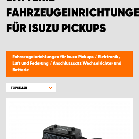
WORK SYSTEM BRÜSSEL
FAHRZEUGEINRICHTUNG
WORK SYSTEM LIMBURG-KEMPEN
FÜR ISUZU PICKUPS
WORK SYSTEM NAMEN
WORK SYSTEM WORK SYSTEM BRÜGGE
Fahrzeugeinrichtungen für Isuzu Pickups
/
Elektronik,
Luft und Federung
/
Anschlusssatz Wechselrichter und
Batterie
TOPSELLER