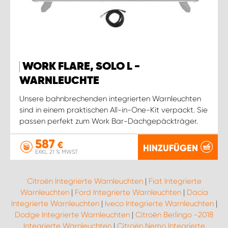
WORK FLARE, SOLO L -
WARNLEUCHTE
Unsere bahnbrechenden integrierten Warnleuchten
sind in einem praktischen All-in-One-Kit verpackt. Sie
passen perfekt zum Work Bar-Dachgepäckträger.
587
€
HINZUFÜGEN
EXKL. 21 % MWST.
Citroën Integrierte Warnleuchten
|
Fiat Integrierte
Warnleuchten
|
Ford Integrierte Warnleuchten
|
Dacia
Integrierte Warnleuchten
|
Iveco Integrierte Warnleuchten
|
Dodge Integrierte Warnleuchten
|
Citroën Berlingo -2018
Integrierte Warnleuchten
|
Citroën Nemo Integrierte