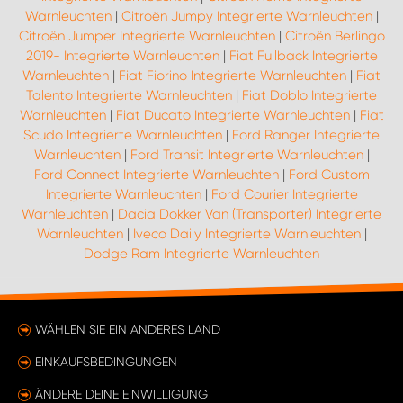
Warnleuchten
|
Citroën Jumpy Integrierte Warnleuchten
|
Citroën Jumper Integrierte Warnleuchten
|
Citroën Berlingo
2019- Integrierte Warnleuchten
|
Fiat Fullback Integrierte
Warnleuchten
|
Fiat Fiorino Integrierte Warnleuchten
|
Fiat
Talento Integrierte Warnleuchten
|
Fiat Doblo Integrierte
Warnleuchten
|
Fiat Ducato Integrierte Warnleuchten
|
Fiat
Scudo Integrierte Warnleuchten
|
Ford Ranger Integrierte
Warnleuchten
|
Ford Transit Integrierte Warnleuchten
|
Ford Connect Integrierte Warnleuchten
|
Ford Custom
Integrierte Warnleuchten
|
Ford Courier Integrierte
Warnleuchten
|
Dacia Dokker Van (Transporter) Integrierte
Warnleuchten
|
Iveco Daily Integrierte Warnleuchten
|
Dodge Ram Integrierte Warnleuchten
WÄHLEN SIE EIN ANDERES LAND
EINKAUFSBEDINGUNGEN
ÄNDERE DEINE EINWILLIGUNG