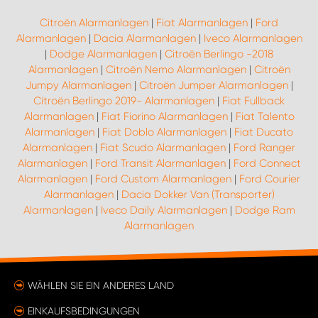
Citroën Alarmanlagen
|
Fiat Alarmanlagen
|
Ford
Alarmanlagen
|
Dacia Alarmanlagen
|
Iveco Alarmanlagen
|
Dodge Alarmanlagen
|
Citroën Berlingo -2018
Alarmanlagen
|
Citroën Nemo Alarmanlagen
|
Citroën
Jumpy Alarmanlagen
|
Citroën Jumper Alarmanlagen
|
Citroën Berlingo 2019- Alarmanlagen
|
Fiat Fullback
Alarmanlagen
|
Fiat Fiorino Alarmanlagen
|
Fiat Talento
Alarmanlagen
|
Fiat Doblo Alarmanlagen
|
Fiat Ducato
Alarmanlagen
|
Fiat Scudo Alarmanlagen
|
Ford Ranger
Alarmanlagen
|
Ford Transit Alarmanlagen
|
Ford Connect
Alarmanlagen
|
Ford Custom Alarmanlagen
|
Ford Courier
Alarmanlagen
|
Dacia Dokker Van (Transporter)
Alarmanlagen
|
Iveco Daily Alarmanlagen
|
Dodge Ram
Alarmanlagen
WÄHLEN SIE EIN ANDERES LAND
EINKAUFSBEDINGUNGEN