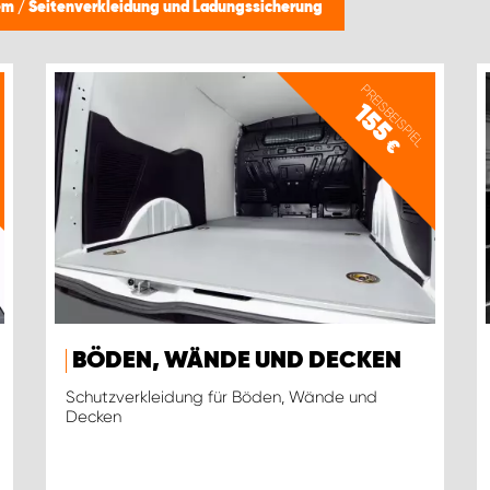
tem
/
Seitenverkleidung und Ladungssicherung
PREISBEISPIEL
155
€
BÖDEN, WÄNDE UND DECKEN
Schutzverkleidung für Böden, Wände und
Decken