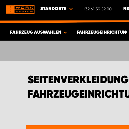
STANDORTE
+32 61 39 52 90
NE
FAHRZEUG AUSWÄHLEN
FAHRZEUGEINRICHTUNG
ERGEBNISSE ANZEIGEN -
634
ARTIKEL
SEITENVERKLEIDUN
FAHRZEUGEINRICHT