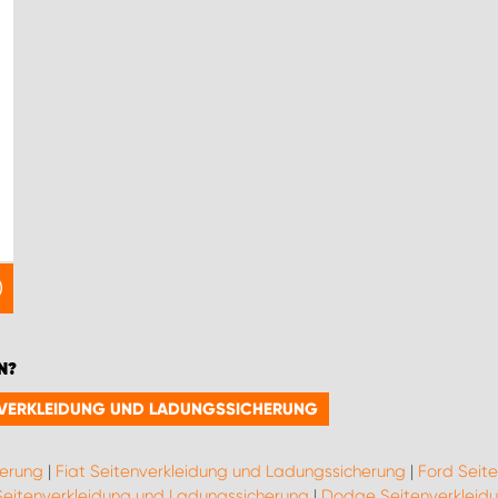
N?
TENVERKLEIDUNG UND LADUNGSSICHERUNG
herung
|
Fiat Seitenverkleidung und Ladungssicherung
|
Ford Seit
Seitenverkleidung und Ladungssicherung
|
Dodge Seitenverkleid