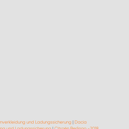
enverkleidung und Ladungssicherung
|
Dacia
ung und Ladungssicherung
|
Citroën Berlingo -2018