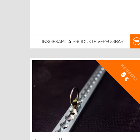
INSGESAMT
4 PRODUKTE
VERFÜGBAR
PREISBEISPIEL
5
€