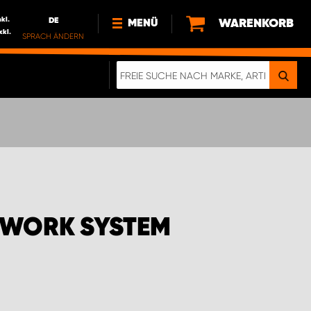
nkl.
DE
WARENKORB
MENÜ
xkl.
SPRACH ÄNDERN
DE
FR
NL
NEWS
ÜBER UNS
NACHHALTIGKEIT
 WORK SYSTEM