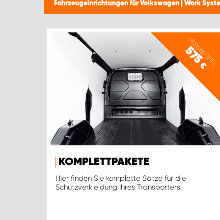
Fahrzeugeinrichtungen für Volkswagen | Work Sys
PREISBEISPIEL
575
€
KOMPLETTPAKETE
Hier finden Sie komplette Sätze für die
Schutzverkleidung Ihres Transporters.