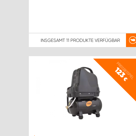
INSGESAMT
11 PRODUKTE
VERFÜGBAR
PREISBEISPIEL
123
€