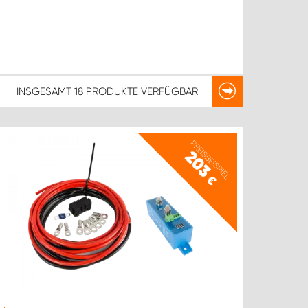
INSGESAMT
18 PRODUKTE
VERFÜGBAR
PREISBEISPIEL
203
€