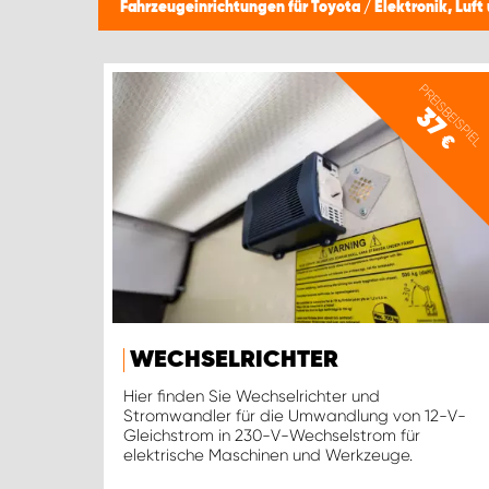
Fahrzeugeinrichtungen für Toyota
/
Elektronik, Luf
PREISBEISPIEL
37
€
WECHSELRICHTER
Hier finden Sie Wechselrichter und
Stromwandler für die Umwandlung von 12-V-
Gleichstrom in 230-V-Wechselstrom für
elektrische Maschinen und Werkzeuge.