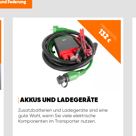
t und Federung
PREISBEISPIEL
132
€
AKKUS UND LADEGERÄTE
Zusatzbatterien und Ladegeräte sind eine
gute Wahl, wenn Sie viele elektrische
Komponenten im Transporter nutzen.