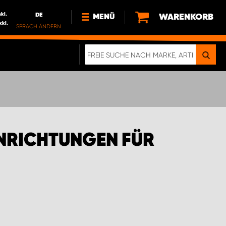
nkl.
DE
WARENKORB
MENÜ
xkl.
SPRACH ÄNDERN
DE
FR
NL
NEWS
ÜBER UNS
NACHHALTIGKEIT
INRICHTUNGEN FÜR