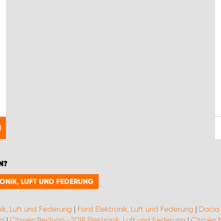
N?
RONIK, LUFT UND FEDERUNG
nik, Luft und Federung
|
Ford Elektronik, Luft und Federung
|
Dacia 
ng
|
Citroën Berlingo -2018 Elektronik, Luft und Federung
|
Citroën 