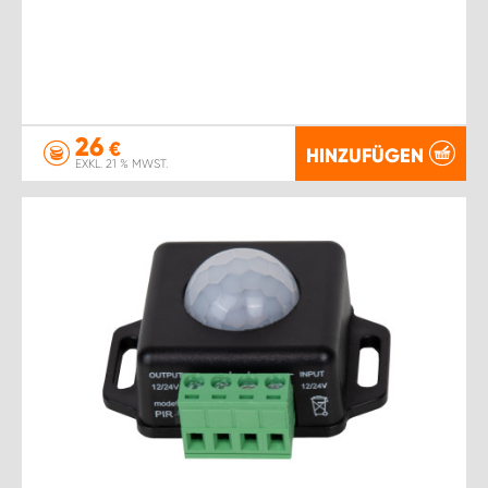
26
€
HINZUFÜGEN
EXKL. 21 % MWST.