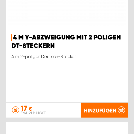
4 M Y-ABZWEIGUNG MIT 2 POLIGEN
DT-STECKERN
4 m 2-poliger Deutsch-Stecker.
17
€
HINZUFÜGEN
EXKL. 21 % MWST.