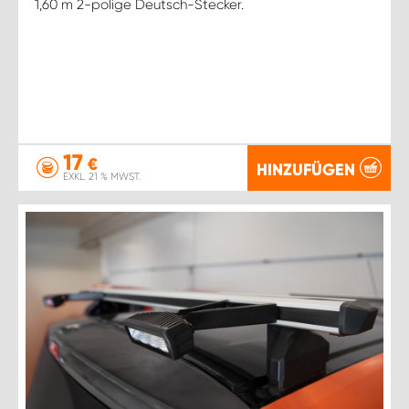
1,60 m 2-polige Deutsch-Stecker.
17
€
HINZUFÜGEN
EXKL. 21 % MWST.