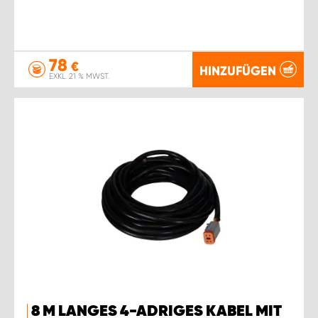
78
€
HINZUFÜGEN
EXKL. 21 % MWST.
8 M LANGES 4-ADRIGES KABEL MIT