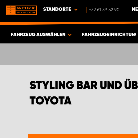
STANDORTE
+32 61 39 52 90
NE
FAHRZEUG AUSWÄHLEN
FAHRZEUGEINRICHTUNG
ERGEBNISSE ANZEIGEN -
548
ARTIKEL
STYLING BAR UND Ü
TOYOTA