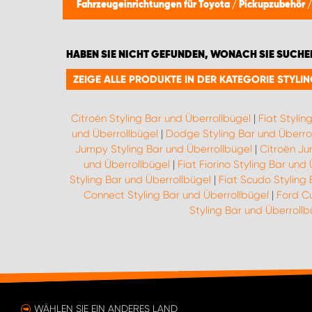
Fahrzeugeinrichtungen für Toyota
/
Pickupzubehör
HABEN SIE NICHT GEFUNDEN, WONACH SIE SUCHE
ZEIGE ALLE PRODUKTE IN DER KATEGORIE STYL
Citroën Styling Bar und Überrollbügel
|
Fiat Stylin
und Überrollbügel
|
Dodge Styling Bar und Überro
Jumpy Styling Bar und Überrollbügel
|
Citroën Ju
und Überrollbügel
|
Fiat Fiorino Styling Bar und
Styling Bar und Überrollbügel
|
Fiat Scudo Styling 
Connect Styling Bar und Überrollbügel
|
Ford Cu
Styling Bar und Überrollb
WÄHLEN SIE EIN ANDERES LAND