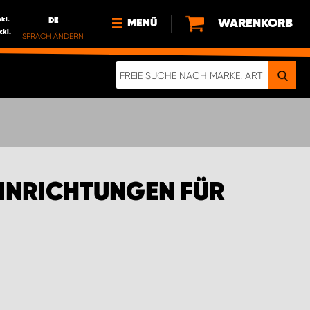
nkl.
DE
WARENKORB
MENÜ
xkl.
SPRACH ÄNDERN
DE
FR
NL
NEWS
ÜBER UNS
NACHHALTIGKEIT
INRICHTUNGEN FÜR