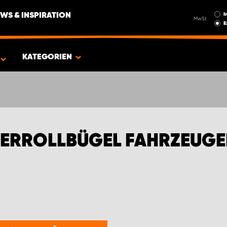
I
WS & INSPIRATION
MwSt.
E
EN FÜR TOYOTA
KATEGORIEN
BERROLLBÜGEL FAHRZEUGE