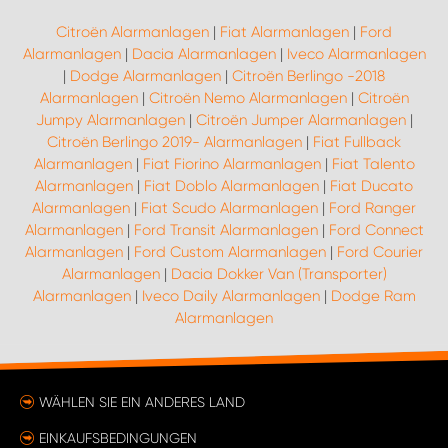
Citroën Alarmanlagen
|
Fiat Alarmanlagen
|
Ford
Alarmanlagen
|
Dacia Alarmanlagen
|
Iveco Alarmanlagen
|
Dodge Alarmanlagen
|
Citroën Berlingo -2018
Alarmanlagen
|
Citroën Nemo Alarmanlagen
|
Citroën
Jumpy Alarmanlagen
|
Citroën Jumper Alarmanlagen
|
Citroën Berlingo 2019- Alarmanlagen
|
Fiat Fullback
Alarmanlagen
|
Fiat Fiorino Alarmanlagen
|
Fiat Talento
Alarmanlagen
|
Fiat Doblo Alarmanlagen
|
Fiat Ducato
Alarmanlagen
|
Fiat Scudo Alarmanlagen
|
Ford Ranger
Alarmanlagen
|
Ford Transit Alarmanlagen
|
Ford Connect
Alarmanlagen
|
Ford Custom Alarmanlagen
|
Ford Courier
Alarmanlagen
|
Dacia Dokker Van (Transporter)
Alarmanlagen
|
Iveco Daily Alarmanlagen
|
Dodge Ram
Alarmanlagen
WÄHLEN SIE EIN ANDERES LAND
EINKAUFSBEDINGUNGEN