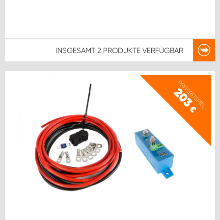
INSGESAMT
2 PRODUKTE
VERFÜGBAR
PREISBEISPIEL
203
€