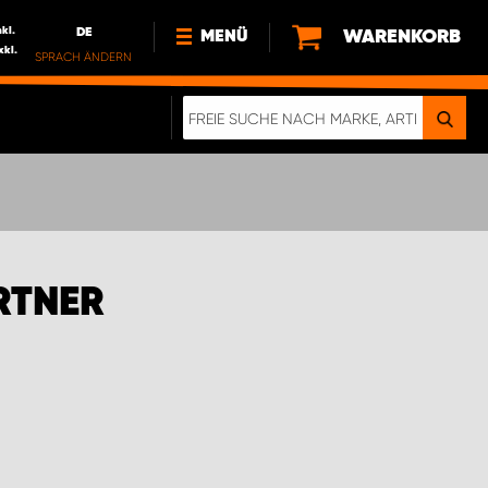
nkl.
DE
WARENKORB
MENÜ
xkl.
SPRACH ÄNDERN
DE
FR
NL
NEWS
ÜBER UNS
NACHHALTIGKEIT
RTNER