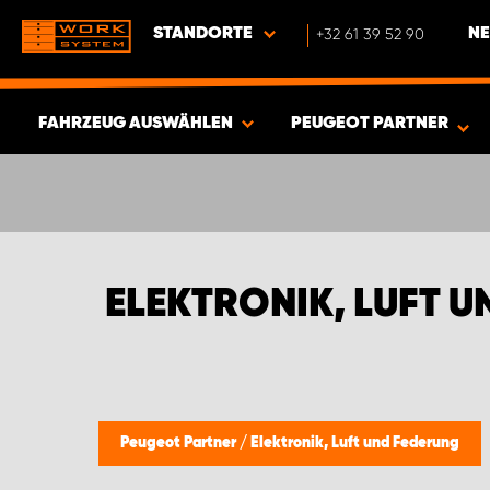
STANDORTE
+32 61 39 52 90
NE
FAHRZEUG AUSWÄHLEN
PEUGEOT PARTNER
ERGEBNISSE ANZEIGEN -
348
ARTIKEL
ELEKTRONIK, LUFT 
Peugeot Partner
/
Elektronik, Luft und Federung