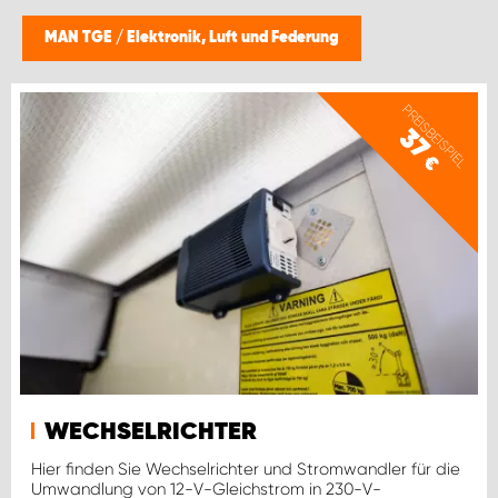
WORK SYSTEM BRÜSSEL
MAN TGE
/
Elektronik, Luft und Federung
WORK SYSTEM LIMBURG-KEMPEN
PREISBEISPIEL
WORK SYSTEM NAMEN
37
€
WORK SYSTEM WORK SYSTEM BRÜGGE
WECHSELRICHTER
Hier finden Sie Wechselrichter und Stromwandler für die
Umwandlung von 12-V-Gleichstrom in 230-V-