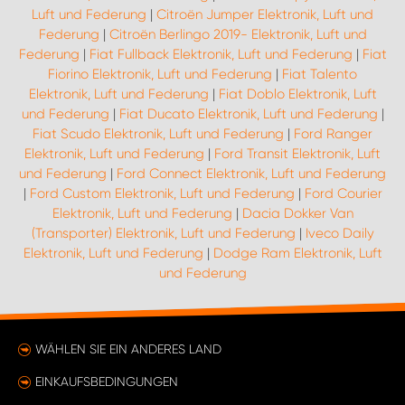
Luft und Federung
|
Citroën Jumper Elektronik, Luft und
Federung
|
Citroën Berlingo 2019- Elektronik, Luft und
Federung
|
Fiat Fullback Elektronik, Luft und Federung
|
Fiat
Fiorino Elektronik, Luft und Federung
|
Fiat Talento
Elektronik, Luft und Federung
|
Fiat Doblo Elektronik, Luft
und Federung
|
Fiat Ducato Elektronik, Luft und Federung
|
Fiat Scudo Elektronik, Luft und Federung
|
Ford Ranger
Elektronik, Luft und Federung
|
Ford Transit Elektronik, Luft
und Federung
|
Ford Connect Elektronik, Luft und Federung
|
Ford Custom Elektronik, Luft und Federung
|
Ford Courier
Elektronik, Luft und Federung
|
Dacia Dokker Van
(Transporter) Elektronik, Luft und Federung
|
Iveco Daily
Elektronik, Luft und Federung
|
Dodge Ram Elektronik, Luft
und Federung
WÄHLEN SIE EIN ANDERES LAND
EINKAUFSBEDINGUNGEN