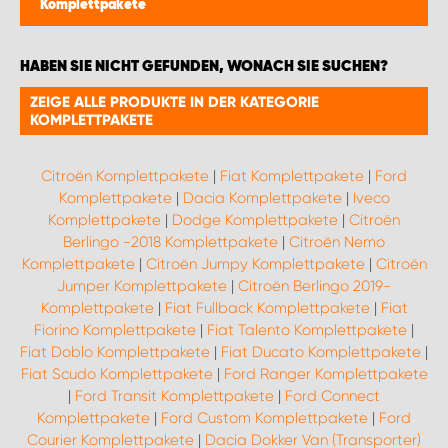
Komplettpakete
WORK SYSTEM BRÜSSEL
WORK SYSTEM LIMBURG-KEMPEN
HABEN SIE NICHT GEFUNDEN, WONACH SIE SUCHEN?
ZEIGE ALLE PRODUKTE IN DER KATEGORIE
WORK SYSTEM NAMEN
KOMPLETTPAKETE
WORK SYSTEM WORK SYSTEM BRÜGGE
Citroën Komplettpakete
|
Fiat Komplettpakete
|
Ford
Komplettpakete
|
Dacia Komplettpakete
|
Iveco
Komplettpakete
|
Dodge Komplettpakete
|
Citroën
Berlingo -2018 Komplettpakete
|
Citroën Nemo
Komplettpakete
|
Citroën Jumpy Komplettpakete
|
Citroën
Jumper Komplettpakete
|
Citroën Berlingo 2019-
Komplettpakete
|
Fiat Fullback Komplettpakete
|
Fiat
Fiorino Komplettpakete
|
Fiat Talento Komplettpakete
|
Fiat Doblo Komplettpakete
|
Fiat Ducato Komplettpakete
|
Fiat Scudo Komplettpakete
|
Ford Ranger Komplettpakete
|
Ford Transit Komplettpakete
|
Ford Connect
Komplettpakete
|
Ford Custom Komplettpakete
|
Ford
Courier Komplettpakete
|
Dacia Dokker Van (Transporter)