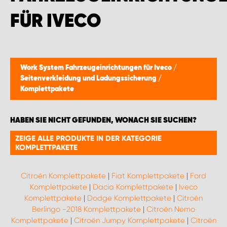
WORK SYSTEM BRÜSSEL
FÜR IVECO
WORK SYSTEM LIMBURG-KEMPEN
WORK SYSTEM NAMEN
Work System Fahrzeugeinrichtungen für Iveco
/
Seitenverkleidung und Ladungssicherung
/
WORK SYSTEM WORK SYSTEM BRÜGGE
Komplettpakete
HABEN SIE NICHT GEFUNDEN, WONACH SIE SUCHEN?
ZEIGE ALLE PRODUKTE IN DER KATEGORIE
KOMPLETTPAKETE
Citroën Komplettpakete
|
Fiat Komplettpakete
|
Ford
Komplettpakete
|
Dacia Komplettpakete
|
Iveco
Komplettpakete
|
Dodge Komplettpakete
|
Citroën
Berlingo -2018 Komplettpakete
|
Citroën Nemo
Komplettpakete
|
Citroën Jumpy Komplettpakete
|
Citroën