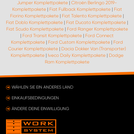
Jumper Komplettpakete
|
Citroën Berlingo 2019-
Komplettpakete
|
Fiat Fullback Komplettpakete
|
Fiat
Fiorino Komplettpakete
|
Fiat Talento Komplettpakete
|
Fiat Doblo Komplettpakete
|
Fiat Ducato Komplettpakete
|
Fiat Scudo Komplettpakete
|
Ford Ranger Komplettpakete
|
Ford Transit Komplettpakete
|
Ford Connect
Komplettpakete
|
Ford Custom Komplettpakete
|
Ford
Courier Komplettpakete
|
Dacia Dokker Van (Transporter)
Komplettpakete
|
Iveco Daily Komplettpakete
|
Dodge
Ram Komplettpakete
WÄHLEN SIE EIN ANDERES LAND
EINKAUFSBEDINGUNGEN
ÄNDERE DEINE EINWILLIGUNG