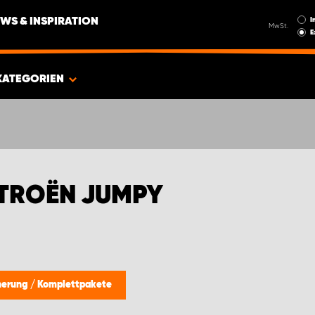
I
WS & INSPIRATION
MwSt.
E
KATEGORIEN
ITROËN JUMPY
cherung
/
Komplettpakete