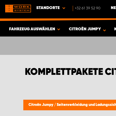
STANDORTE
+32 61 39 52 90
NE
FAHRZEUG AUSWÄHLEN
CITROËN JUMPY
ERGEBNISSE ANZEIGEN -
420
ARTIKEL
KOMPLETTPAKETE C
Citroën Jumpy
/
Seitenverkleidung und Ladungssi