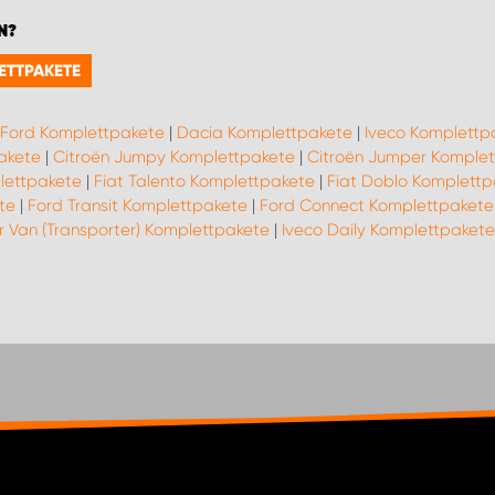
N?
ETTPAKETE
Ford Komplettpakete
|
Dacia Komplettpakete
|
Iveco Komplettp
akete
|
Citroën Jumpy Komplettpakete
|
Citroën Jumper Komple
plettpakete
|
Fiat Talento Komplettpakete
|
Fiat Doblo Komplettp
te
|
Ford Transit Komplettpakete
|
Ford Connect Komplettpakete
 Van (Transporter) Komplettpakete
|
Iveco Daily Komplettpakete