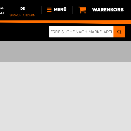
nkl.
DE
WARENKORB
MENÜ
xkl.
SPRACH ÄNDERN
DE
FR
NL
NEWS
ÜBER UNS
NACHHALTIGKEIT