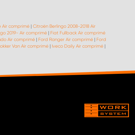
 Air comprimé
|
Citroën Berlingo 2008-2018 Air
ngo 2019- Air comprimé
|
Fiat Fullback Air comprimé
udo Air comprimé
|
Ford Ranger Air comprimé
|
Ford
okker Van Air comprimé
|
Iveco Daily Air comprimé
|