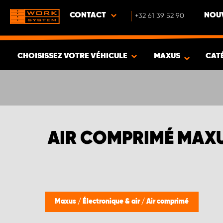
CONTACT
+32 61 39 52 90
NOUV
CHOISISSEZ VOTRE VÉHICULE
MAXUS
CAT
VOIR LES RÉSULTATS -
402
ARTICLES
AIR COMPRIMÉ MAX
Maxus
/
Électronique & air
/
Air comprimé