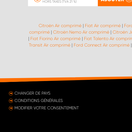
HORS TAXES (TVA 21 %)
Citroën Air comprimé
|
Fiat Air comprimé
|
For
comprimé
|
Citroën Nemo Air comprimé
|
Citroën 
|
Fiat Fiorino Air comprimé
|
Fiat Talento Air compr
Transit Air comprimé
|
Ford Connect Air comprimé
CHANGER DE PAYS
CONDITIONS GÉNÉRALES
MODIFIER VOTRE CONSENTEMENT