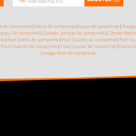
HORS TAXES (TVA 21 %)
d Air comprimé
|
Dacia Air comprimé
|
Iveco Air comprimé
|
Dodge
Jumpy Air comprimé
|
Citroën Jumper Air comprimé
|
Citroën Berli
imé
|
Fiat Doblo Air comprimé
|
Fiat Ducato Air comprimé
|
Fiat Sc
|
Ford Custom Air comprimé
|
Ford Courier Air comprimé
|
Dacia D
Dodge Ram Air comprimé