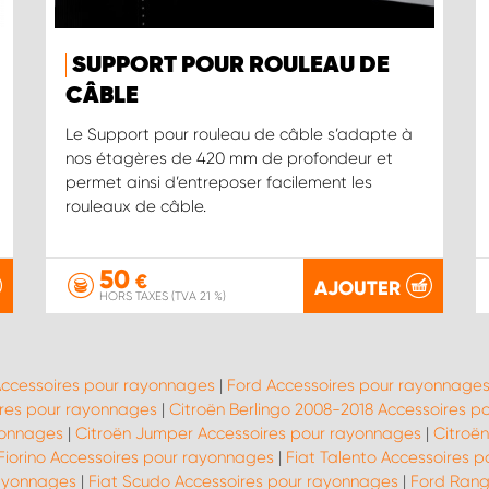
SUPPORT POUR ROULEAU DE
CÂBLE
Le Support pour rouleau de câble s’adapte à
nos étagères de 420 mm de profondeur et
permet ainsi d’entreposer facilement les
rouleaux de câble.
50
€
AJOUTER
HORS TAXES (TVA 21 %)
Accessoires pour rayonnages
|
Ford Accessoires pour rayonnage
res pour rayonnages
|
Citroën Berlingo 2008-2018 Accessoires p
yonnages
|
Citroën Jumper Accessoires pour rayonnages
|
Citroën
 Fiorino Accessoires pour rayonnages
|
Fiat Talento Accessoires 
rayonnages
|
Fiat Scudo Accessoires pour rayonnages
|
Ford Rang