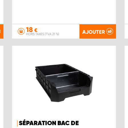
18
€
AJOUTER
HORS TAXES (TVA 21 %)
SÉPARATION BAC DE