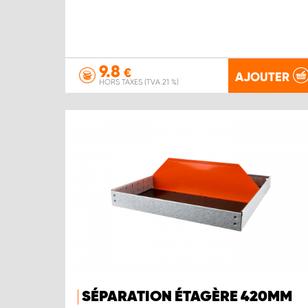
9.8
€
AJOUTER
HORS TAXES (TVA 21 %)
SÉPARATION ÉTAGÈRE 420MM