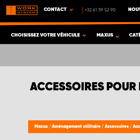
CONTACT
+32 61 39 52 90
NOUV
CHOISISSEZ VOTRE VÉHICULE
MAXUS
CAT
VOIR LES RÉSULTATS -
402
ARTICLES
ACCESSOIRES POUR
Maxus
/
Aménagement utilitaire
/
Accessoires
/
Acc