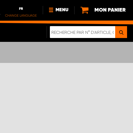
FR
MON PANIER
MENU
.
CHANGE LANGUAGE
DE
FR
NL
NOUVEAUTÉS
À PROPOS DE NOUS
DURABILITÉ
NOTRE BROCHURE NUMÉRIQUE