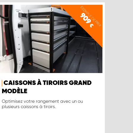
EXEMPLE DE PRIX
909
€
CAISSONS À TIROIRS GRAND
MODÈLE
Optimisez votre rangement avec un ou
plusieurs caissons à tiroirs.