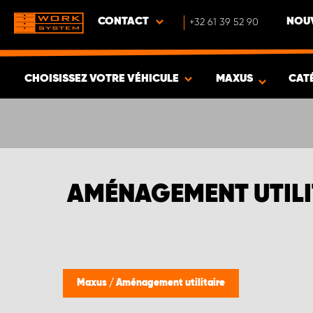
CONTACT
+32 61 39 52 90
NOUV
CHOISISSEZ VOTRE VÉHICULE
MAXUS
CAT
VOIR LES RÉSULTATS -
402
ARTICLES
AMÉNAGEMENT UTILI
Maxus
/
Aménagement utilitaire