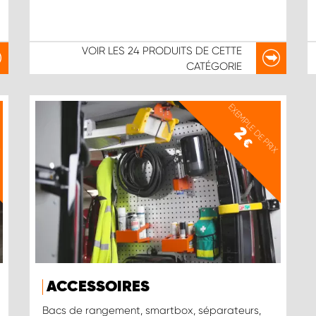
VOIR LES
24 PRODUITS
DE CETTE
CATÉGORIE
X
EXEMPLE DE PRIX
2
€
ACCESSOIRES
Bacs de rangement, smartbox, séparateurs,