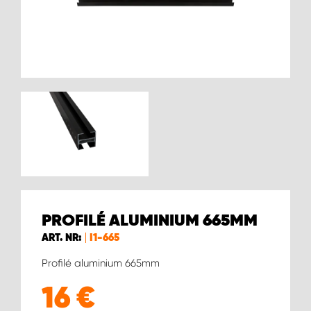
WORK SYSTEM BRUXELLES
WORK SYSTEM LIMBURG-KEMPEN
WORK SYSTEM NAMUR
WORK SYSTEM WEST BY PRO-VAN
PROFILÉ ALUMINIUM 665MM
ART. NR:
I1-665
Profilé aluminium 665mm
16
€