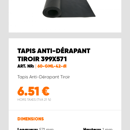
WORK SYSTEM BRUXELLES
WORK SYSTEM LIMBURG-KEMPEN
WORK SYSTEM NAMUR
TAPIS ANTI-DÉRAPANT
WORK SYSTEM WEST BY PRO-VAN
TIROIR 399X571
ART. NR:
60-GML-42-61
Tapis Anti-Dérapant Tiroir
6.51
€
HORS TAXES (TVA 21 %)
DIMENSIONS
571
mm
1
mm
Longueur:
Hauteur: