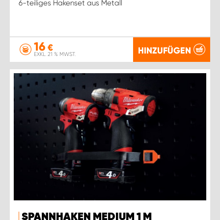
6-teiliges Hakenset aus Metall
16
€
HINZUFÜGEN
EXKL. 21 % MWST.
SPANNHAKEN MEDIUM 1 M