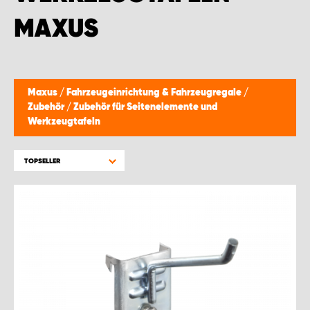
WORK SYSTEM BRÜSSEL
MAXUS
WORK SYSTEM LIMBURG-KEMPEN
WORK SYSTEM NAMEN
Maxus
/
Fahrzeugeinrichtung & Fahrzeugregale
/
Zubehör
/
Zubehör für Seitenelemente und
WORK SYSTEM WORK SYSTEM BRÜGGE
Werkzeugtafeln
TOPSELLER