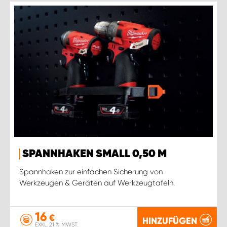
SPANNHAKEN SMALL 0,50 M
Spannhaken zur einfachen Sicherung von
Werkzeugen & Geräten auf Werkzeugtafeln.
16
€
HINZUFÜGEN
EXKL. 21 % MWST.