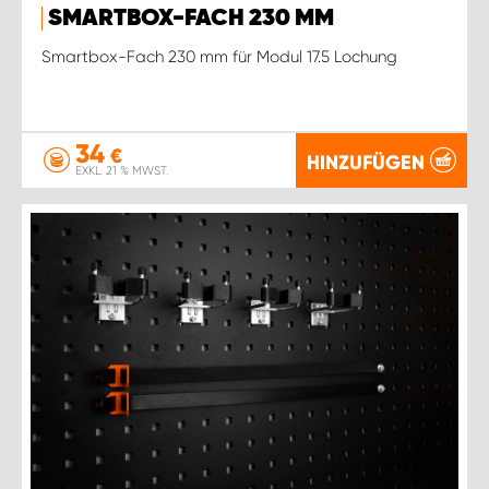
SMARTBOX-FACH 230 MM
Smartbox-Fach 230 mm für Modul 17.5 Lochung
34
€
HINZUFÜGEN
EXKL. 21 % MWST.