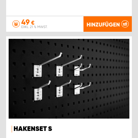
49
€
HINZUFÜGEN
EXKL. 21 % MWST.
HAKENSET S