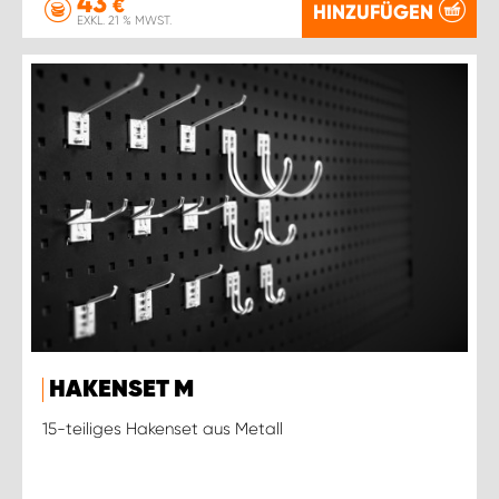
43
€
HINZUFÜGEN
EXKL. 21 % MWST.
HAKENSET M
15-teiliges Hakenset aus Metall