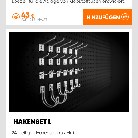
speziell für die Ablage von Klebstofftuben entwickelt.
43
€
HINZUFÜGEN
EXKL. 21 % MWST.
HAKENSET L
24-teiliges Hakenset aus Metal