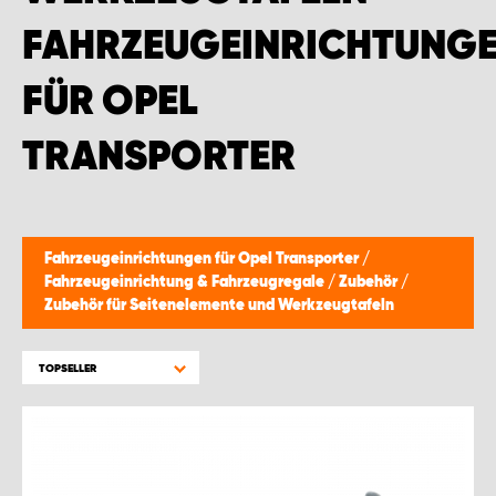
WORK SYSTEM BRÜSSEL
FAHRZEUGEINRICHTUNG
WORK SYSTEM LIMBURG-KEMPEN
FÜR OPEL
WORK SYSTEM NAMEN
TRANSPORTER
WORK SYSTEM WORK SYSTEM BRÜGGE
Fahrzeugeinrichtungen für Opel Transporter
/
Fahrzeugeinrichtung & Fahrzeugregale
/
Zubehör
/
Zubehör für Seitenelemente und Werkzeugtafeln
TOPSELLER