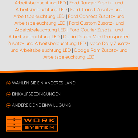
Arbeitsbeleuchtung LED
|
Ford Ranger Zusatz- und
Arbeitsbeleuchtung LED
|
Ford Transit Zusatz- und
Arbeitsbeleuchtung LED
|
Ford Connect Zusatz- und
Arbeitsbeleuchtung LED
|
Ford Custom Zusatz- und
Arbeitsbeleuchtung LED
|
Ford Courier Zusatz- und
Arbeitsbeleuchtung LED
|
Dacia Dokker Van (Transporter)
Zusatz- und Arbeitsbeleuchtung LED
|
Iveco Daily Zusatz-
und Arbeitsbeleuchtung LED
|
Dodge Ram Zusatz- und
Arbeitsbeleuchtung LED
WÄHLEN SIE EIN ANDERES LAND
EINKAUFSBEDINGUNGEN
ÄNDERE DEINE EINWILLIGUNG