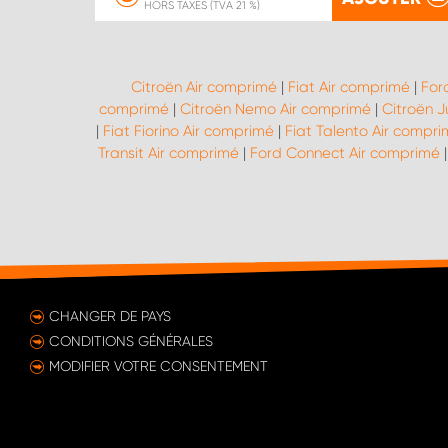
HORS TAXES (TVA 21 %)
Citroën Air comprimé
|
Fiat Air comprimé
|
For
comprimé
|
Citroën Nemo Air comprimé
|
Citroën 
|
Fiat Fiorino Air comprimé
|
Fiat Talento Air compr
Transit Air comprimé
|
Ford Connect Air comprimé
CHANGER DE PAYS
CONDITIONS GÉNÉRALES
MODIFIER VOTRE CONSENTEMENT