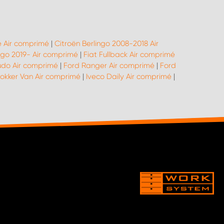
 Air comprimé
|
Citroën Berlingo 2008-2018 Air
ngo 2019- Air comprimé
|
Fiat Fullback Air comprimé
udo Air comprimé
|
Ford Ranger Air comprimé
|
Ford
okker Van Air comprimé
|
Iveco Daily Air comprimé
|