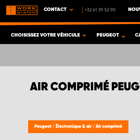
CONTACT
+32 61 39 52 90
NOUV
CHOISISSEZ VOTRE VÉHICULE
PEUGEOT
C
VOIR LES RÉSULTATS -
541
ARTICLES
AIR COMPRIMÉ PEU
Peugeot
/
Électronique & air
/
Air comprimé