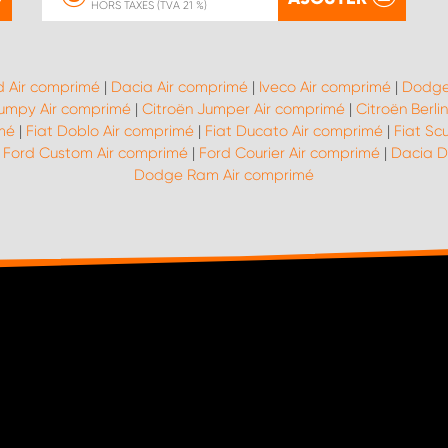
HORS TAXES (TVA 21 %)
d Air comprimé
|
Dacia Air comprimé
|
Iveco Air comprimé
|
Dodge
Jumpy Air comprimé
|
Citroën Jumper Air comprimé
|
Citroën Berli
imé
|
Fiat Doblo Air comprimé
|
Fiat Ducato Air comprimé
|
Fiat Sc
|
Ford Custom Air comprimé
|
Ford Courier Air comprimé
|
Dacia D
Dodge Ram Air comprimé