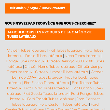
WORK SYSTEM BRUXELLES
Mitsubishi
/
Style
/
Tubes latéraux
WORK SYSTEM LIMBURG-KEMPEN
VOUS N'AVEZ PAS TROUVÉ CE QUE VOUS CHERCHIEZ?
WORK SYSTEM NAMUR
AFFICHER TOUS LES PRODUITS DE LA CATÉGORIE
TUBES LATÉRAUX
WORK SYSTEM WEST BY PRO-VAN
Citroën Tubes latéraux
|
Fiat Tubes latéraux
|
Ford Tubes
latéraux
|
Dacia Tubes latéraux
|
Iveco Tubes latéraux
|
Dodge Tubes latéraux
|
Citroën Berlingo 2008-2018 Tubes
latéraux
|
Citroën Nemo Tubes latéraux
|
Citroën Jumpy
Tubes latéraux
|
Citroën Jumper Tubes latéraux
|
Citroën
Berlingo 2019- Tubes latéraux
|
Fiat Fullback Tubes
latéraux
|
Fiat Fiorino Tubes latéraux
|
Fiat Talento Tubes
latéraux
|
Fiat Doblo Tubes latéraux
|
Fiat Ducato Tubes
latéraux
|
Fiat Scudo Tubes latéraux
|
Ford Ranger Tubes
latéraux
|
Ford Transit Tubes latéraux
|
Ford Connect
Tubes latéraux
|
Ford Custom Tubes latéraux
|
Ford
Courier Tubes latéraux
|
Dacia Dokker Van Tubes latéraux
|