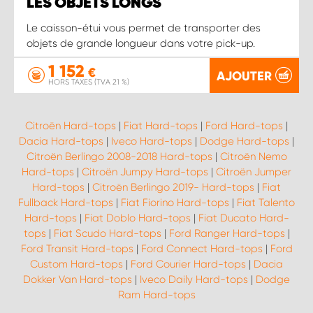
LES OBJETS LONGS
Le caisson-étui vous permet de transporter des
objets de grande longueur dans votre pick-up.
1 152
€
AJOUTER
HORS TAXES (TVA 21 %)
Citroën Hard-tops
|
Fiat Hard-tops
|
Ford Hard-tops
|
Dacia Hard-tops
|
Iveco Hard-tops
|
Dodge Hard-tops
|
Citroën Berlingo 2008-2018 Hard-tops
|
Citroën Nemo
Hard-tops
|
Citroën Jumpy Hard-tops
|
Citroën Jumper
Hard-tops
|
Citroën Berlingo 2019- Hard-tops
|
Fiat
Fullback Hard-tops
|
Fiat Fiorino Hard-tops
|
Fiat Talento
Hard-tops
|
Fiat Doblo Hard-tops
|
Fiat Ducato Hard-
tops
|
Fiat Scudo Hard-tops
|
Ford Ranger Hard-tops
|
Ford Transit Hard-tops
|
Ford Connect Hard-tops
|
Ford
Custom Hard-tops
|
Ford Courier Hard-tops
|
Dacia
Dokker Van Hard-tops
|
Iveco Daily Hard-tops
|
Dodge
Ram Hard-tops