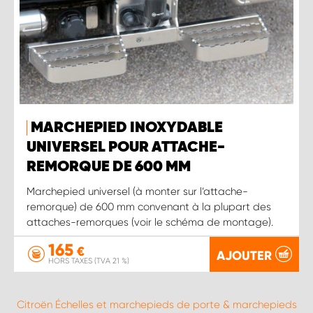
MARCHEPIED INOXYDABLE
UNIVERSEL POUR ATTACHE-
REMORQUE DE 600 MM
Marchepied universel (à monter sur l’attache-
remorque) de 600 mm convenant à la plupart des
attaches-remorques (voir le schéma de montage).
165
€
AJOUTER
HORS TAXES (TVA 21 %)
Citroën Échelles et marchepieds de porte & marchepieds