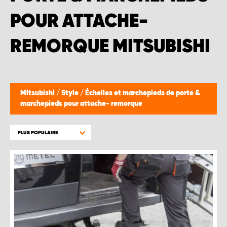
WORK SYSTEM BRUXELLES
POUR ATTACHE-
WORK SYSTEM LIMBURG-KEMPEN
REMORQUE MITSUBISHI
WORK SYSTEM NAMUR
WORK SYSTEM WEST BY PRO-VAN
Mitsubishi
/
Style
/
Échelles et marchepieds de porte &
marchepieds pour attache- remorque
PLUS POPULAIRE