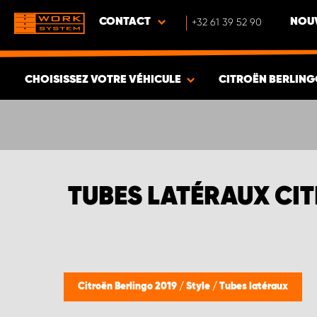
CONTACT
+32 61 39 52 90
NOUV
CHOISISSEZ VOTRE VÉHICULE
CITROËN BERLING
VOIR LES RÉSULTATS -
389
ARTICLES
TUBES LATÉRAUX CI
Citroën Berlingo 2019
/
Style
/
Tubes latéraux