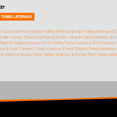
EZ?
 TUBES LATÉRAUX
 Tubes latéraux
|
Dacia Tubes latéraux
|
Iveco Tubes latéraux
|
D
troën Jumpy Tubes latéraux
|
Citroën Jumper Tubes latéraux
|
Ci
 Talento Tubes latéraux
|
Fiat Doblo Tubes latéraux
|
Fiat Ducato
raux
|
Ford Connect Tubes latéraux
|
Ford Custom Tubes latéraux
es latéraux
|
Iveco Daily Tubes latéraux
|
Dodge Ram Tubes laté