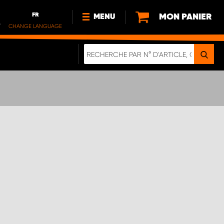
FR
MON PANIER
MENU
.
CHANGE LANGUAGE
DE
FR
NL
NOUVEAUTÉS
À PROPOS DE NOUS
DURABILITÉ
NOTRE BROCHURE NUMÉRIQUE