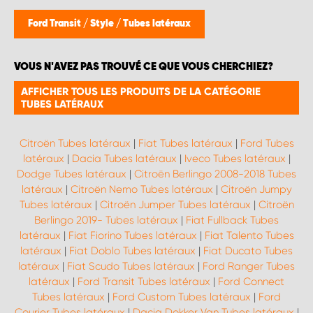
WORK SYSTEM BRUXELLES
Ford Transit
/
Style
/
Tubes latéraux
WORK SYSTEM LIMBURG-KEMPEN
VOUS N'AVEZ PAS TROUVÉ CE QUE VOUS CHERCHIEZ?
WORK SYSTEM NAMUR
AFFICHER TOUS LES PRODUITS DE LA CATÉGORIE
TUBES LATÉRAUX
WORK SYSTEM WEST BY PRO-VAN
Citroën Tubes latéraux
|
Fiat Tubes latéraux
|
Ford Tubes
latéraux
|
Dacia Tubes latéraux
|
Iveco Tubes latéraux
|
Dodge Tubes latéraux
|
Citroën Berlingo 2008-2018 Tubes
latéraux
|
Citroën Nemo Tubes latéraux
|
Citroën Jumpy
Tubes latéraux
|
Citroën Jumper Tubes latéraux
|
Citroën
Berlingo 2019- Tubes latéraux
|
Fiat Fullback Tubes
latéraux
|
Fiat Fiorino Tubes latéraux
|
Fiat Talento Tubes
latéraux
|
Fiat Doblo Tubes latéraux
|
Fiat Ducato Tubes
latéraux
|
Fiat Scudo Tubes latéraux
|
Ford Ranger Tubes
latéraux
|
Ford Transit Tubes latéraux
|
Ford Connect
Tubes latéraux
|
Ford Custom Tubes latéraux
|
Ford
Courier Tubes latéraux
|
Dacia Dokker Van Tubes latéraux
|