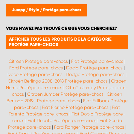
WORK SYSTEM BRUXELLES
Jumpy
/
Style
/
Protège pare-chocs
WORK SYSTEM LIMBURG-KEMPEN
VOUS N'AVEZ PAS TROUVÉ CE QUE VOUS CHERCHIEZ?
WORK SYSTEM NAMUR
AFFICHER TOUS LES PRODUITS DE LA CATÉGORIE
PROTÈGE PARE-CHOCS
WORK SYSTEM WEST BY PRO-VAN
Citroën Protège pare-chocs
|
Fiat Protège pare-chocs
|
Ford Protège pare-chocs
|
Dacia Protège pare-chocs
|
Iveco Protège pare-chocs
|
Dodge Protège pare-chocs
|
Citroën Berlingo 2008-2018 Protège pare-chocs
|
Citroën
Nemo Protège pare-chocs
|
Citroën Jumpy Protège pare-
chocs
|
Citroën Jumper Protège pare-chocs
|
Citroën
Berlingo 2019- Protège pare-chocs
|
Fiat Fullback Protège
pare-chocs
|
Fiat Fiorino Protège pare-chocs
|
Fiat
Talento Protège pare-chocs
|
Fiat Doblo Protège pare-
chocs
|
Fiat Ducato Protège pare-chocs
|
Fiat Scudo
Protège pare-chocs
|
Ford Ranger Protège pare-chocs
|
Ford Transit Protège pare-chocs
|
Ford Connect Protège