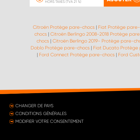
HORS TAXES (TVA 21 %)
Citroën Protège pare-chocs
|
Fiat Protège pare
chocs
|
Citroën Berlingo 2008-2018 Protège par
chocs
|
Citroën Berlingo 2019- Protège pare-ch
Doblo Protège pare-chocs
|
Fiat Ducato Protège
|
Ford Connect Protège pare-chocs
|
Ford Cus
CHANGER DE PAYS
CONDITIONS GÉNÉRALES
MODIFIER VOTRE CONSENTEMENT