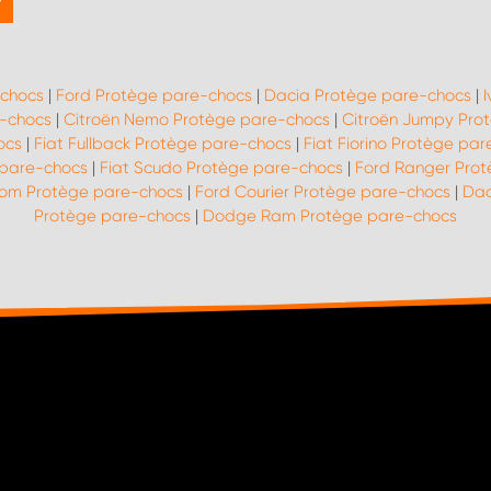
-chocs
|
Ford Protège pare-chocs
|
Dacia Protège pare-chocs
|
e-chocs
|
Citroën Nemo Protège pare-chocs
|
Citroën Jumpy Pro
ocs
|
Fiat Fullback Protège pare-chocs
|
Fiat Fiorino Protège pa
 pare-chocs
|
Fiat Scudo Protège pare-chocs
|
Ford Ranger Pro
tom Protège pare-chocs
|
Ford Courier Protège pare-chocs
|
Dac
Protège pare-chocs
|
Dodge Ram Protège pare-chocs