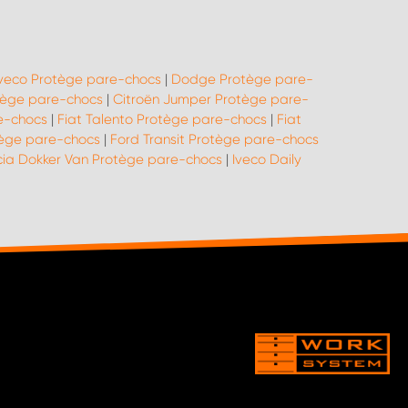
Iveco Protège pare-chocs
|
Dodge Protège pare-
tège pare-chocs
|
Citroën Jumper Protège pare-
re-chocs
|
Fiat Talento Protège pare-chocs
|
Fiat
tège pare-chocs
|
Ford Transit Protège pare-chocs
ia Dokker Van Protège pare-chocs
|
Iveco Daily