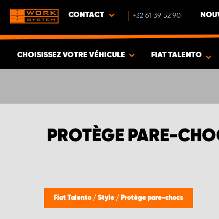
CONTACT
+32 61 39 52 90
NOUV
CHOISISSEZ VOTRE VÉHICULE
FIAT TALENTO
VOIR LES RÉSULTATS -
401
ARTICLES
PROTÈGE PARE-CHOC
Fiat Talento
/
Style
/
Protège pare-chocs