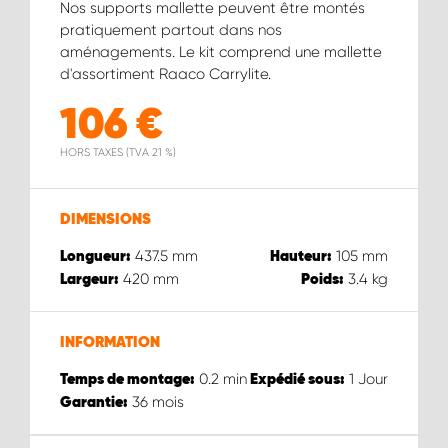
Nos supports mallette peuvent être montés
pratiquement partout dans nos
aménagements. Le kit comprend une mallette
d'assortiment Raaco Carrylite.
106
€
HORS TAXES (TVA 21 %)
DIMENSIONS
437.5
mm
105
mm
Longueur:
Hauteur:
420
mm
3.4
kg
Largeur:
Poids:
INFORMATION
0.2
min
1
Jour
Temps de montage:
Expédié sous:
36
mois
Garantie: