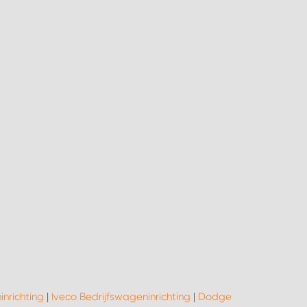
nrichting
|
Iveco Bedrijfswageninrichting
|
Dodge