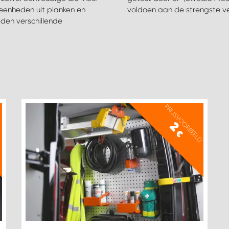
eenheden uit planken en
voldoen aan de strengste v
en verschillende
D
PRIJSVOORBEELD
2
€