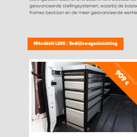
geavanceerde stellingsystemen, waarbij de basis
frames bestaan en de meer geavanceerde eenhed
Mitsubishi L200
/
Bedrijfswageninrichting
PRIJSVOORBEEL
909
€