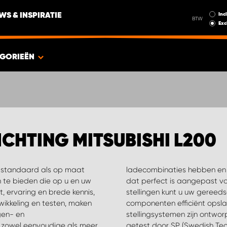
Incl
WS & INSPIRATIE
BTW
Exc
GORIEËN
CHTING MITSUBISHI L200
l standaard als op maat
nen een systeem creëren
 te bieden die op u en uw
agen. Met behulp van onze
t, ervaring en brede kennis,
rveonderdelen en andere
kkeling en testen, maken
n geld bespaart. Al onze
gen- en
temen zijn
t zowel eenvoudige als meer
itute) om te zorgen dat ze