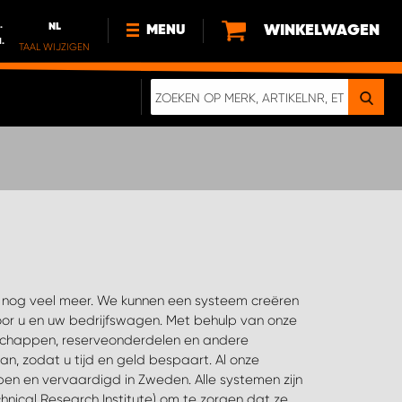
.
NL
WINKELWAGEN
MENU
l.
TAAL WIJZIGEN
DE
FR
NL
NIEUWS
OVER ONS
DUURZAAMHEID
ONZE DIGITALE BROCHURE