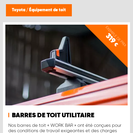
WORK SYSTEM BRUXELLES
Toyota
/
Équipement de toit
WORK SYSTEM LIMBURG-KEMPEN
EXEMPLE DE PRIX
319
WORK SYSTEM NAMUR
€
WORK SYSTEM WEST BY PRO-VAN
BARRES DE TOIT UTILITAIRE
Nos barres de toit « WORK BAR » ont été conçues pour
des conditions de travail exigeantes et des charges