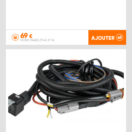
69
€
AJOUTER
HORS TAXES (TVA 21 %)