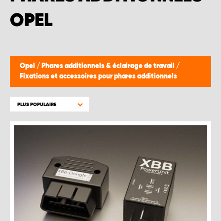
WORK SYSTEM BRUXELLES
OPEL
WORK SYSTEM LIMBURG-KEMPEN
WORK SYSTEM NAMUR
Opel
/
Phares additionnels & éclairage de travail
/
Fixations et accessoires pour phares additionnels
WORK SYSTEM WEST BY PRO-VAN
PLUS POPULAIRE