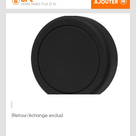
€
AJOUTER
HORS TAXES (TVA 21 %)
(Retour/échange exclus)