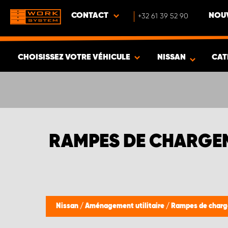
CONTACT
+32 61 39 52 90
NOUV
CHOISISSEZ VOTRE VÉHICULE
NISSAN
CAT
VOIR LES RÉSULTATS -
569
ARTICLES
RAMPES DE CHARGEM
Nissan
/
Aménagement utilitaire
/
Rampes de charge