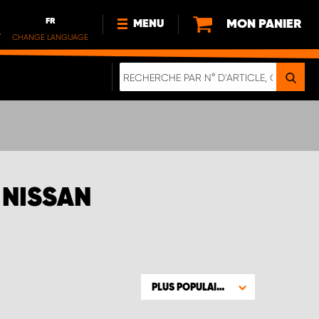
FR
MON PANIER
MENU
.
CHANGE LANGUAGE
DE
FR
NL
NOUVEAUTÉS
À PROPOS DE NOUS
DURABILITÉ
NOTRE BROCHURE NUMÉRIQUE
 NISSAN
PLUS POPULAIRE