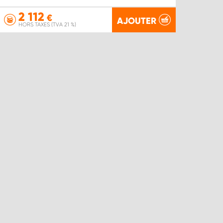
2 112
€
AJOUTER
HORS TAXES (TVA 21 %)