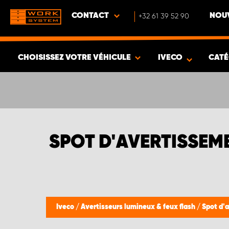
CONTACT
+32 61 39 52 90
NOUV
CHOISISSEZ VOTRE VÉHICULE
IVECO
CATÉ
VOIR LES RÉSULTATS -
372
ARTICLES
SPOT D'AVERTISSEME
Iveco
/
Avertisseurs lumineux & feux flash
/
Spot d'a