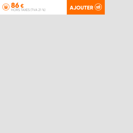
86
€
AJOUTER
HORS TAXES (TVA 21 %)