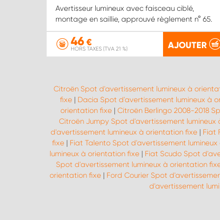
Avertisseur lumineux avec faisceau ciblé,
montage en saillie, approuvé règlement n° 65.
46
€
AJOUTER
HORS TAXES (TVA 21 %)
Citroën Spot d'avertissement lumineux à orientat
fixe
|
Dacia Spot d'avertissement lumineux à or
orientation fixe
|
Citroën Berlingo 2008-2018 Sp
Citroën Jumpy Spot d'avertissement lumineux à
d'avertissement lumineux à orientation fixe
|
Fiat 
fixe
|
Fiat Talento Spot d'avertissement lumineux à
lumineux à orientation fixe
|
Fiat Scudo Spot d'ave
Spot d'avertissement lumineux à orientation fix
orientation fixe
|
Ford Courier Spot d'avertissement
d'avertissement lumi