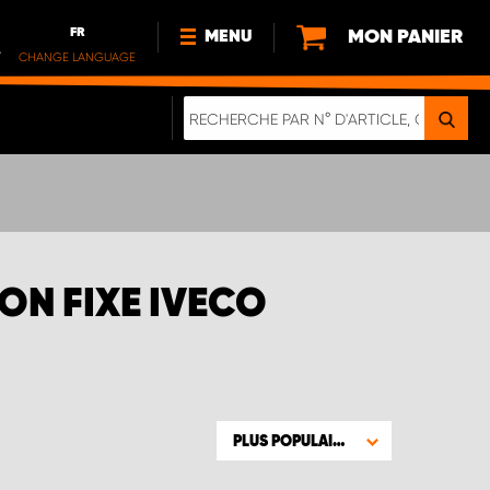
FR
MON PANIER
MENU
.
CHANGE LANGUAGE
DE
FR
NL
NOUVEAUTÉS
À PROPOS DE NOUS
DURABILITÉ
NOTRE BROCHURE NUMÉRIQUE
ON FIXE IVECO
PLUS POPULAIRE