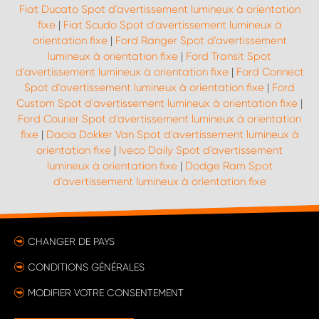
Fiat Ducato Spot d'avertissement lumineux à orientation
fixe
|
Fiat Scudo Spot d'avertissement lumineux à
orientation fixe
|
Ford Ranger Spot d'avertissement
lumineux à orientation fixe
|
Ford Transit Spot
d'avertissement lumineux à orientation fixe
|
Ford Connect
Spot d'avertissement lumineux à orientation fixe
|
Ford
Custom Spot d'avertissement lumineux à orientation fixe
|
Ford Courier Spot d'avertissement lumineux à orientation
fixe
|
Dacia Dokker Van Spot d'avertissement lumineux à
orientation fixe
|
Iveco Daily Spot d'avertissement
lumineux à orientation fixe
|
Dodge Ram Spot
d'avertissement lumineux à orientation fixe
CHANGER DE PAYS
CONDITIONS GÉNÉRALES
MODIFIER VOTRE CONSENTEMENT