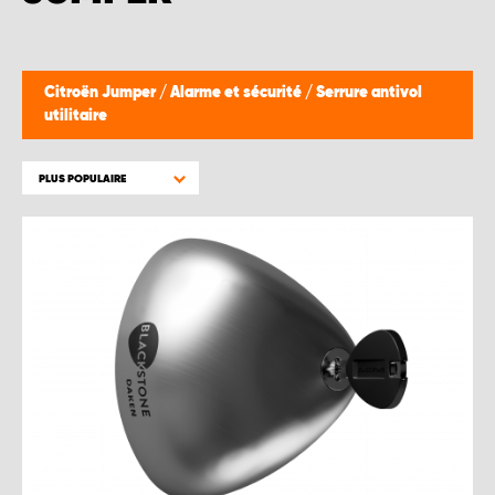
WORK SYSTEM BRUXELLES
WORK SYSTEM LIMBURG-KEMPEN
Citroën Jumper
/
Alarme et sécurité
/
Serrure antivol
utilitaire
WORK SYSTEM NAMUR
PLUS POPULAIRE
WORK SYSTEM WEST BY PRO-VAN