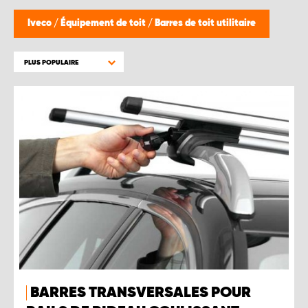
WORK SYSTEM BRUXELLES
Iveco
/
Équipement de toit
/
Barres de toit utilitaire
WORK SYSTEM LIMBURG-KEMPEN
PLUS POPULAIRE
WORK SYSTEM NAMUR
WORK SYSTEM WEST BY PRO-VAN
BARRES TRANSVERSALES POUR