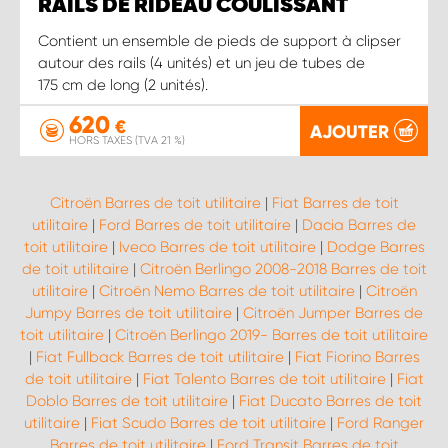
RAILS DE RIDEAU COULISSANT
Contient un ensemble de pieds de support à clipser
autour des rails (4 unités) et un jeu de tubes de
175 cm de long (2 unités).
620
€
AJOUTER
HORS TAXES (TVA 21 %)
Citroën Barres de toit utilitaire
|
Fiat Barres de toit
utilitaire
|
Ford Barres de toit utilitaire
|
Dacia Barres de
toit utilitaire
|
Iveco Barres de toit utilitaire
|
Dodge Barres
de toit utilitaire
|
Citroën Berlingo 2008-2018 Barres de toit
utilitaire
|
Citroën Nemo Barres de toit utilitaire
|
Citroën
Jumpy Barres de toit utilitaire
|
Citroën Jumper Barres de
toit utilitaire
|
Citroën Berlingo 2019- Barres de toit utilitaire
|
Fiat Fullback Barres de toit utilitaire
|
Fiat Fiorino Barres
de toit utilitaire
|
Fiat Talento Barres de toit utilitaire
|
Fiat
Doblo Barres de toit utilitaire
|
Fiat Ducato Barres de toit
utilitaire
|
Fiat Scudo Barres de toit utilitaire
|
Ford Ranger
Barres de toit utilitaire
|
Ford Transit Barres de toit