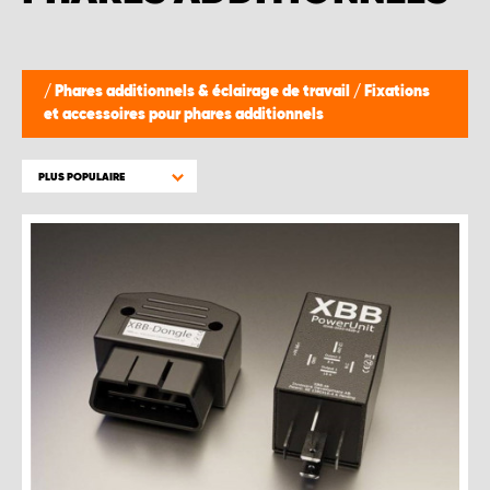
WORK SYSTEM BRUXELLES
WORK SYSTEM LIMBURG-KEMPEN
/
Phares additionnels & éclairage de travail
/
Fixations
et accessoires pour phares additionnels
WORK SYSTEM NAMUR
PLUS POPULAIRE
WORK SYSTEM WEST BY PRO-VAN