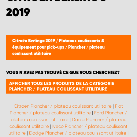
WORK SYSTEM BRUXELLES
2019
WORK SYSTEM LIMBURG-KEMPEN
WORK SYSTEM NAMUR
Citroën Berlingo 2019
/
Plateaux coulissants &
équipement pour pick-ups
/
Plancher / plateau
WORK SYSTEM WEST BY PRO-VAN
coulissant utilitaire
VOUS N'AVEZ PAS TROUVÉ CE QUE VOUS CHERCHIEZ?
AFFICHER TOUS LES PRODUITS DE LA CATÉGORIE
PLANCHER / PLATEAU COULISSANT UTILITAIRE
Citroën Plancher / plateau coulissant utilitaire
|
Fiat
Plancher / plateau coulissant utilitaire
|
Ford Plancher /
plateau coulissant utilitaire
|
Dacia Plancher / plateau
coulissant utilitaire
|
Iveco Plancher / plateau coulissant
utilitaire
|
Dodge Plancher / plateau coulissant utilitaire
|