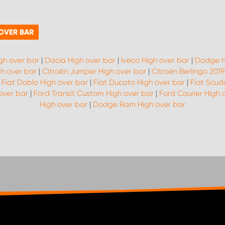
 OVER BAR
gh over bar
|
Dacia High over bar
|
Iveco High over bar
|
Dodge H
h over bar
|
Citroën Jumper High over bar
|
Citroën Berlingo 201
|
Fiat Doblo High over bar
|
Fiat Ducato High over bar
|
Fiat Scud
over bar
|
Ford Transit Custom High over bar
|
Ford Courier High 
High over bar
|
Dodge Ram High over bar