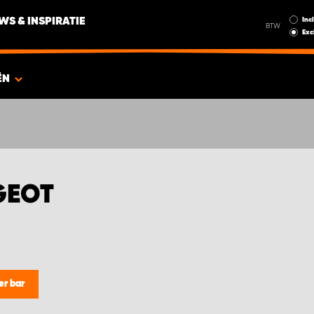
Incl
WS & INSPIRATIE
BTW
Exc
ËN
GEOT
er bar