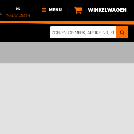
.
NL
WINKELWAGEN
MENU
l.
TAAL WIJZIGEN
DE
FR
NL
NIEUWS
OVER ONS
DUURZAAMHEID
ONZE DIGITALE BROCHURE