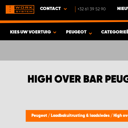
CONTACT
+32 61 39 52 90
NIEU
KIES UW VOERTUIG
PEUGEOT
CATEGORIE
BEKIJK RESULTAAT -
541
PRODUCTEN
HIGH OVER BAR PEU
Peugeot
/
Laadbakuitrusting & laadsledes
/
High ov