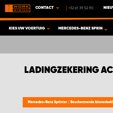
CONTACT
+32 61 39 52 90
NIEU
KIES UW VOERTUIG
MERCEDES-BENZ SPRINTER
BEKIJK RESULTAAT -
387
PRODUCTEN
LADINGZEKERING AC
Mercedes-Benz Sprinter
/
Beschermende binnenbekl