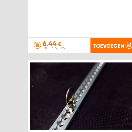
6.44
€
TOEVOEGEN
EXCL. 21 % BTW