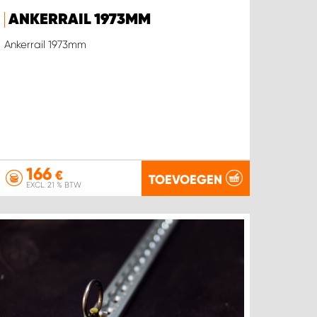
ANKERRAIL 1973MM
Ankerrail 1973mm
166
€
TOEVOEGEN
EXCL. 21 % BTW