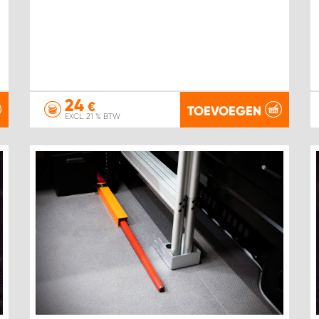
24
€
TOEVOEGEN
EXCL. 21 % BTW