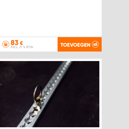
83
€
TOEVOEGEN
EXCL. 21 % BTW