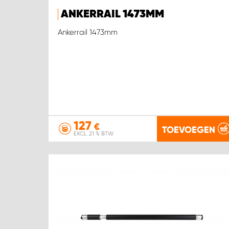
ANKERRAIL 1473MM
Ankerrail 1473mm
127
€
TOEVOEGEN
EXCL. 21 % BTW