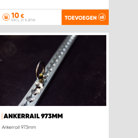
10
€
TOEVOEGEN
EXCL. 21 % BTW
ANKERRAIL 973MM
Ankerrail 973mm