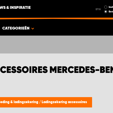
Incl
WS & INSPIRATIE
BTW
Exc
CATEGORIEËN
CESSOIRES MERCEDES-BEN
eding & ladingzekering
/
Ladingzekering accessoires