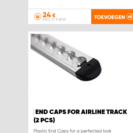
24
€
TOEVOEGEN
EXCL. 21 % BTW
END CAPS FOR AIRLINE TRACK
(2 PCS)
Plastic End Caps for a perfected look