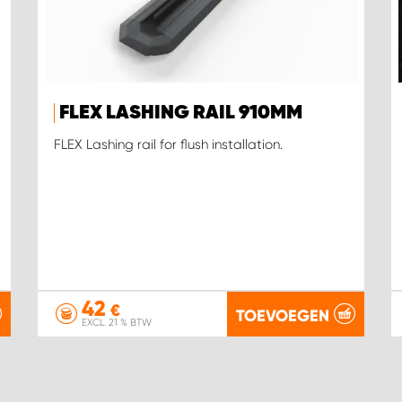
FLEX LASHING RAIL 910MM
FLEX Lashing rail for flush installation.
42
€
TOEVOEGEN
EXCL. 21 % BTW