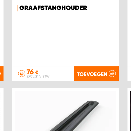
GRAAFSTANGHOUDER
76
€
TOEVOEGEN
EXCL. 21 % BTW