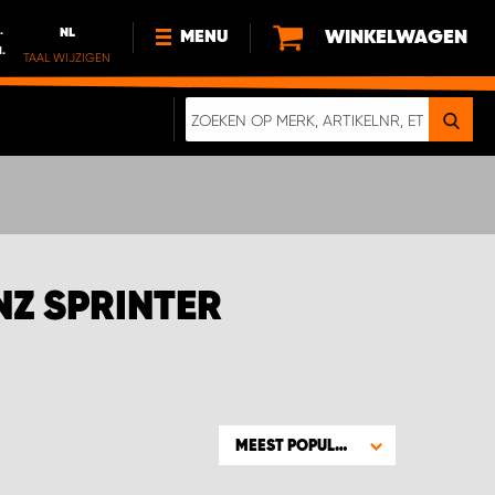
.
NL
WINKELWAGEN
MENU
l.
TAAL WIJZIGEN
DE
FR
NL
NIEUWS
OVER ONS
DUURZAAMHEID
ONZE DIGITALE BROCHURE
Z SPRINTER
MEEST POPULAIR