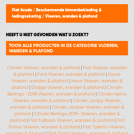
WORK SYSTEM BRUSSEL
Fiat Scudo
/
Beschermende binnenbekleding &
ladingzekering
/
Vloeren, wanden & plafond
WORK SYSTEM LIMBURG-KEMPEN
HEEFT U NIET GEVONDEN WAT U ZOEKT?
WORK SYSTEM NAMEN
TOON ALLE PRODUCTEN IN DE CATEGORIE VLOEREN,
WANDEN & PLAFOND
WORK SYSTEM WEST BY PRO-VAN
Citroën Vloeren, wanden & plafond
|
Fiat Vloeren, wanden
& plafond
|
Ford Vloeren, wanden & plafond
|
Dacia
Vloeren, wanden & plafond
|
Iveco Vloeren, wanden &
plafond
|
Dodge Vloeren, wanden & plafond
|
Citroën
Berlingo -2018 Vloeren, wanden & plafond
|
Citroën Nemo
Vloeren, wanden & plafond
|
Citroën Jumpy Vloeren,
wanden & plafond
|
Citroën Jumper Vloeren, wanden &
plafond
|
Citroën Berlingo 2019- Vloeren, wanden &
plafond
|
Fiat Fullback Vloeren, wanden & plafond
|
Fiat
Fiorino Vloeren, wanden & plafond
|
Fiat Talento Vloeren,
wanden & plafond
|
Fiat Doblo Vloeren, wanden & plafond