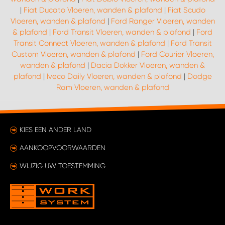
|
Fiat Ducato Vloeren, wanden & plafond
|
Fiat Scudo
Vloeren, wanden & plafond
|
Ford Ranger Vloeren, wanden
& plafond
|
Ford Transit Vloeren, wanden & plafond
|
Ford
Transit Connect Vloeren, wanden & plafond
|
Ford Transit
Custom Vloeren, wanden & plafond
|
Ford Courier Vloeren,
wanden & plafond
|
Dacia Dokker Vloeren, wanden &
plafond
|
Iveco Daily Vloeren, wanden & plafond
|
Dodge
Ram Vloeren, wanden & plafond
KIES EEN ANDER LAND
AANKOOPVOORWAARDEN
WIJZIG UW TOESTEMMING